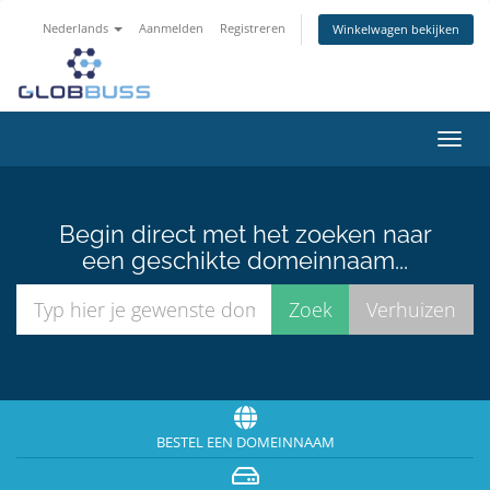
Nederlands
Aanmelden
Registreren
Winkelwagen bekijken
Navig
in-/u
Begin direct met het zoeken naar
een geschikte domeinnaam...
BESTEL EEN DOMEINNAAM