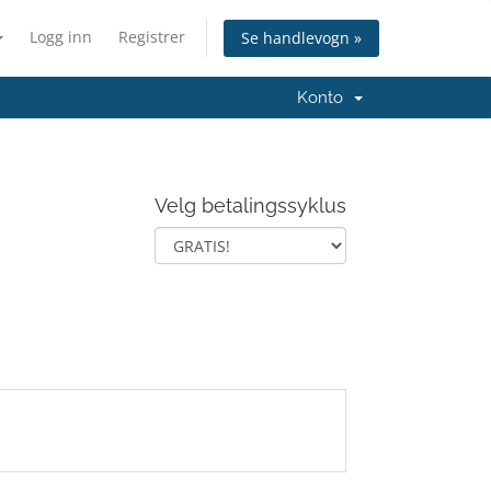
Logg inn
Registrer
Se handlevogn »
Konto
Velg betalingssyklus