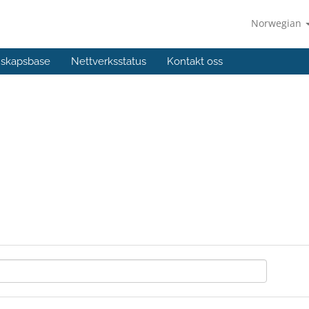
Norwegian
skapsbase
Nettverksstatus
Kontakt oss