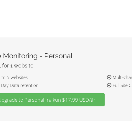
 Monitoring - Personal
l for 1 website
to 5 websites
Multi-chan
Day Data retention
Full Site 
Upgrade to Personal fra kun $17.99 USD/år