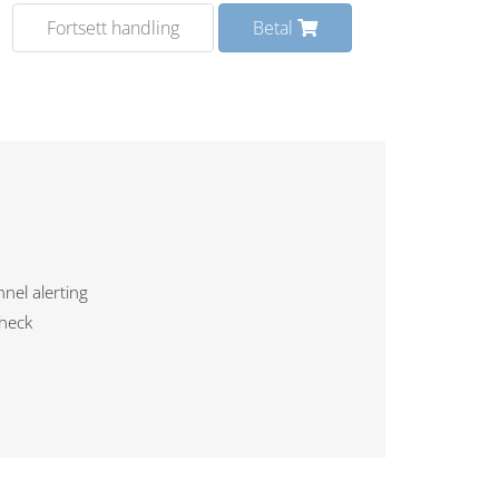
Fortsett handling
Betal
nel alerting
Check