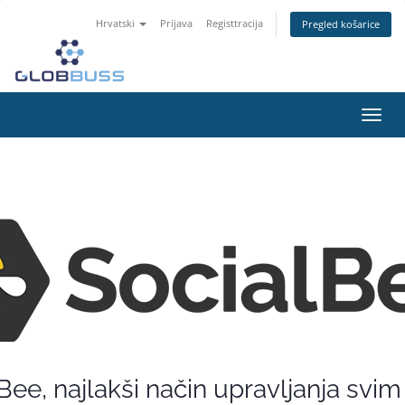
Hrvatski
Prijava
Registtracija
Pregled košarice
Preba
navig
Bee, najlakši način upravljanja svi