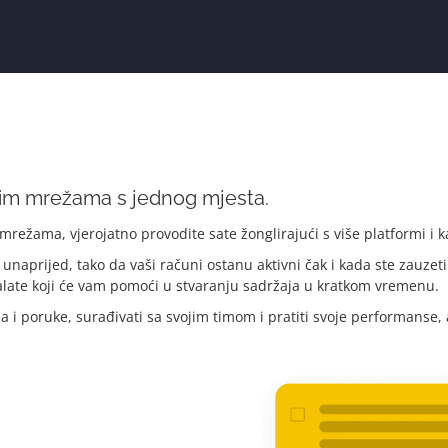
nim mrežama s jednog mjesta.
ežama, vjerojatno provodite sate žonglirajući s više platformi i ka
unaprijed, tako da vaši računi ostanu aktivni čak i kada ste zauzeti
 alate koji će vam pomoći u stvaranju sadržaja u kratkom vremenu.
 poruke, surađivati sa svojim timom i pratiti svoje performanse, a