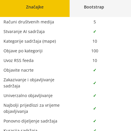
Značajke
Bootstrap
Računi društvenih medija
5
Stvaranje AI sadržaja
✓
Kategorije sadržaja (mape)
10
Objave po kategoriji
100
Uvoz RSS feeda
10
Objavite nacrte
✓
Zakazivanje i objavljivanje
✓
sadržaja
Univerzalno objavljivanje
✓
Najbolji prijedlozi za vrijeme
✓
objavljivanja
Ponovno dijeljenje sadržaja
✓
Kuracija sadržaja
✓