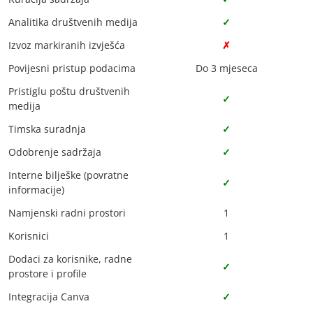
Analitika društvenih medija
✓
Izvoz markiranih izvješća
✗
Povijesni pristup podacima
Do 3 mjeseca
Pristiglu poštu društvenih
✓
medija
Timska suradnja
✓
Odobrenje sadržaja
✓
Interne bilješke (povratne
✓
informacije)
Namjenski radni prostori
1
Korisnici
1
Dodaci za korisnike, radne
✓
prostore i profile
Integracija Canva
✓