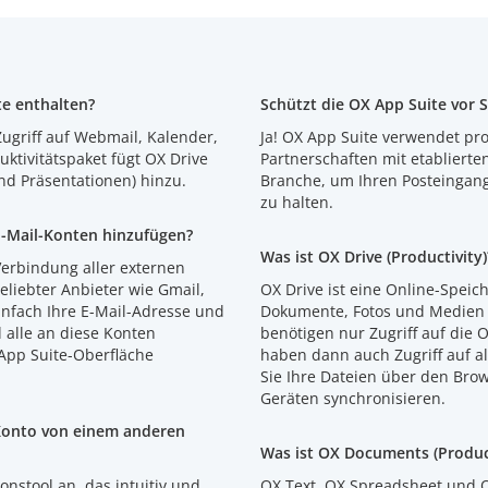
te enthalten?
Schützt die OX App Suite vor 
Zugriff auf Webmail, Kalender,
Ja! OX App Suite verwendet pr
tivitätspaket fügt OX Drive
Partnerschaften mit etablierte
nd Präsentationen) hinzu.
Branche, um Ihren Posteingang
zu halten.
E-Mail-Konten hinzufügen?
Was ist OX Drive (Productivity)
 Verbindung aller externen
eliebter Anbieter wie Gmail,
OX Drive ist eine Online-Speic
nfach Ihre E-Mail-Adresse und
Dokumente, Fotos und Medien i
d alle an diese Konten
benötigen nur Zugriff auf die 
App Suite-Oberfläche
haben dann auch Zugriff auf al
Sie Ihre Dateien über den Brow
Geräten synchronisieren.
Konto von einem anderen
Was ist OX Documents (Product
ionstool an, das intuitiv und
OX Text, OX Spreadsheet und O