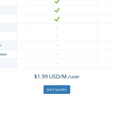
-
-
n
-
eiten
-
-
$1.99 USD/M.
/user
Jetzt kaufen