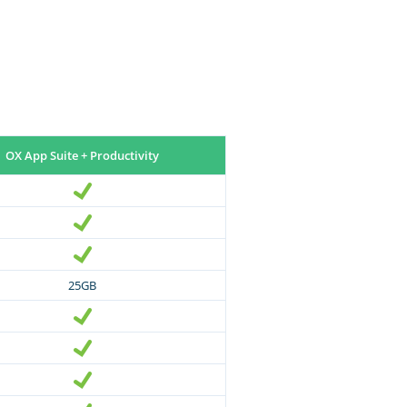
OX App Suite + Productivity
25GB