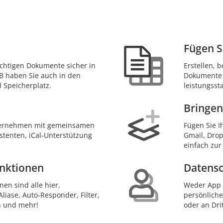
Fügen S
ichtigen Dokumente sicher in
Erstellen, b
GB haben Sie auch in den
Dokumente 
 Speicherplatz.
leistungsst
Bringen
ternehmen mit gemeinsamen
Fügen Sie I
tenten, iCal-Unterstützung
Gmail, Drop
einfach zur
unktionen
Datensc
en sind alle hier,
Weder App S
Aliase, Auto-Responder, Filter,
persönliche
n und mehr!
oder an Dri