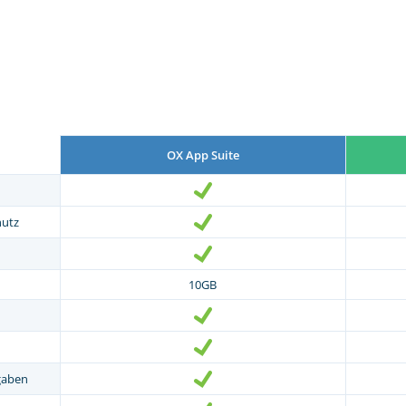
OX App Suite
hutz
10GB
gaben