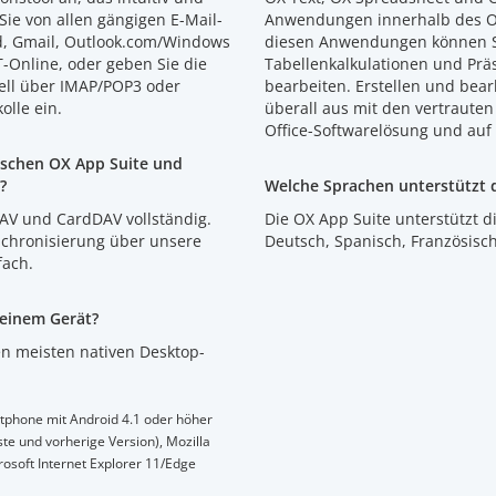
Sie von allen gängigen E-Mail-
Anwendungen innerhalb des Ob
ud, Gmail, Outlook.com/Windows
diesen Anwendungen können S
T-Online, oder geben Sie die
Tabellenkalkulationen und Prä
ell über IMAP/POP3 oder
bearbeiten. Erstellen und bea
olle ein.
überall aus mit den vertrauten
Office-Softwarelösung und auf 
ischen OX App Suite und
?
Welche Sprachen unterstützt 
DAV und CardDAV vollständig.
Die OX App Suite unterstützt d
nchronisierung über unsere
Deutsch, Spanisch, Französisch,
fach.
meinem Gerät?
en meisten nativen Desktop-
rtphone mit Android 4.1 oder höher
te und vorherige Version), Mozilla
rosoft Internet Explorer 11/Edge