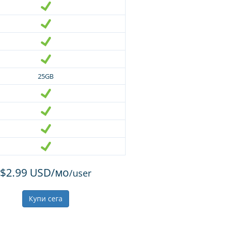
25GB
$2.99 USD/мо
/user
Купи сега