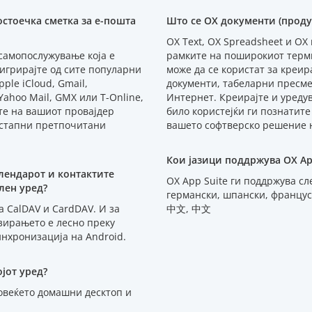
остоечка сметка за е-пошта
Што се OX документи (проду
OX Text, OX Spreadsheet и OX
 самопослужување која е
рамките на поширокиот терм
игрирајте од сите популарни
може да се користат за креи
pple iCloud, Gmail,
документи, табеларни пресме
Yahoo Mail, GMX или T-Online,
Интернет. Креирајте и уредув
те на вашиот провајдер
било користејќи ги познатит
остапни претпочитани
вашето софтверско решение на
Кои јазици поддржува OX Ap
лендарот и контактите
OX App Suite ги поддржува сл
лен уред?
германски, шпански, француск
а CalDAV и CardDAV. И за
中文, 中文
зирањето е лесно преку
нхронизација на Android.
јот уред?
повеќето домашни десктоп и