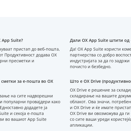
App Suite?
Дали OX App Suite штити од
чуваат пристап до веб-пошта,
Да! OX App Suite користи ком
от Продуктивност додава OX
партнерства со добро воспос
арни пресметки и
индустријата за да го задрж
почисто и безбедно.
сметки за е-пошта во OX
Што е OX Drive (продуктивно
OX Drive е решение за склад
ување на сите надворешни
складирање на вашите докум
ќи популарни провајдери како
облакот. Ова значи, потребен
 Едноставно додадете ја
и OX Drive и ќе имате пристап
uite и секоја е-пошта
OX Drive ви овозможува да г
ви во вашиот App Suite
со сите ваши уреди користеј
апликации.