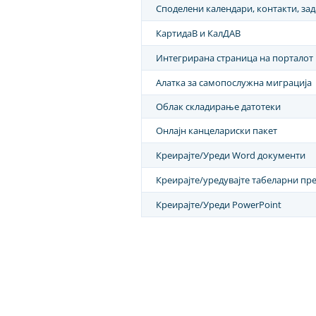
Споделени календари, контакти, за
КартидаВ и КалДАВ
Интегрирана страница на порталот
Алатка за самопослужна миграција
Облак складирање датотеки
Онлајн канцелариски пакет
Креирајте/Уреди Word документи
Креирајте/уредувајте табеларни пр
Креирајте/Уреди PowerPoint