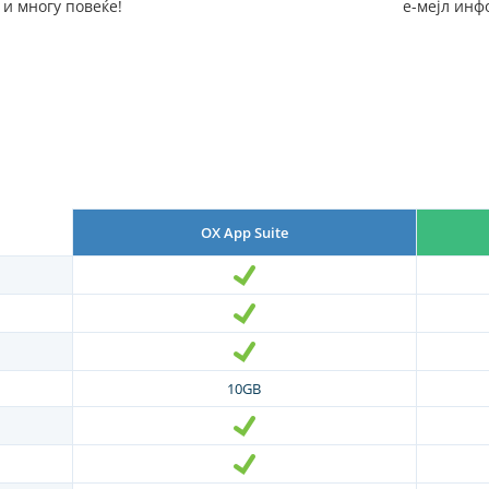
 и многу повеќе!
е-мејл инф
OX App Suite
10GB