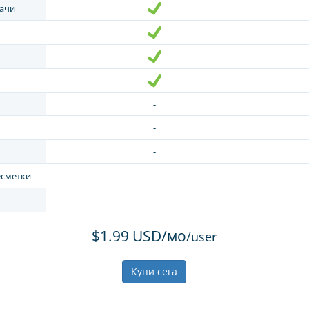
дачи
-
-
-
есметки
-
-
$1.99 USD/мо
/user
Купи сега