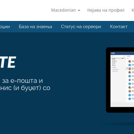
Macedonian
Најава на профил
оции
База на знаења
Статус на сервери
Контакт
 за е-пошта и
нис (и буџет) со