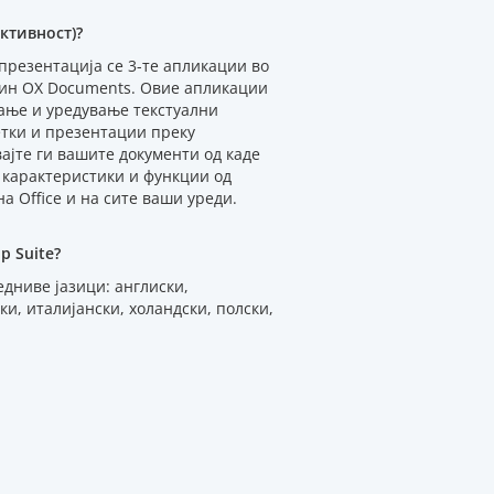
ктивност)?
 презентација се 3-те апликации во
ин OX Documents. Овие апликации
рање и уредување текстуални
тки и презентации преку
ајте ги вашите документи од каде
е карактеристики и функции од
 Office и на сите ваши уреди.
p Suite?
едниве јазици: англиски,
и, италијански, холандски, полски,