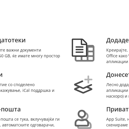
датотеки
Додаде
шите важни документи
Креирајте,
 50 GB, ќе имате многу простор
Office како
апликации 
и
Донесе
тие со споделено
Лесно дода
акажување, iCal поддршка и
апликации в
наскоро) и
-пошта
Приват
ошта се тука, вклучувајќи ги
App Suite,
 автоматските одговарачи,
скенираме 