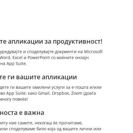
те апликации за продуктивност!
 уредувајте и споделувајте документи на Microsoft
 Word, Excel и PowerPoint со моќните онлајн
на App Suite.
те ги вашите апликации
дете ги вашите омилени услуги за е-пошта и/или
о App Suite; како Gmail, Dropbox, Zoom (доаѓа
 многу повеќе!
носта е важна
 ниту ние самите, некогаш ќе прочитаме,
или споделуваме било која од вашите лични или