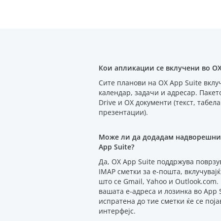
Кои апликации се вклучени во OX 
Сите планови на OX App Suite вклу
календар, задачи и адресар. Пакет
Drive и OX документи (текст, табел
презентации).
Може ли да додадам надворешни 
App Suite?
Да, OX App Suite поддржува поврз
IMAP сметки за е-пошта, вклучувај
што се Gmail, Yahoo и Outlook.com.
вашата е-адреса и лозинка во App S
испратена до тие сметки ќе се поја
интерфејс.