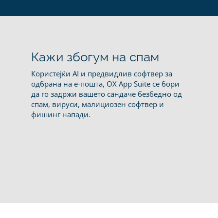
Кажи збогум на спам
Користејќи AI и предвидлив софтвер за
одбрана на е-пошта, OX App Suite се бори
да го задржи вашето сандаче безбедно од
спам, вируси, малициозен софтвер и
фишинг напади.