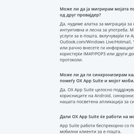
Може ли да ја мигрирам мојата п
од друг провајдер?
Да, нудиме алатка за миграција за
интуитивна и лесна за употреба. М
услуги за е-пошта, вклучувајќи ги A
Outlook.com/Windows Live/Hotmail, 
или рачно внесете ги информации
користејќи IMAP/POP3 или други д
протоколи.
Може ли да ги синхронизирам ка
помеѓу OX App Suite и мојот моби
Да, OX App Suite целосно поддржув
корисниците на Android, синхрони
нашата посветена апликација за си
Дали OX App Suite ќе работи на мо
App Suite работи беспрекорно со 
мобилни клиенти за е-пошта.