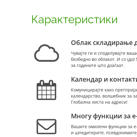
Карактеристики
Облак складирање 
Чувајте ги и споделувајте ва
безбедно во облакот. И со (до)
за годините што доаѓаат.
Календар и контакт
Комуницирајте како претприја
календарство, волшебник за з
Глобална листа на адреси!
Многу функции за е
Вашите омилени функции за е-п
и шпедитерите, псевдонимите,