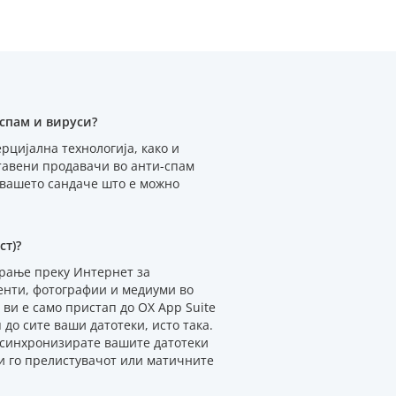
 спам и вируси?
ерцијална технологија, како и
тавени продавачи во анти-спам
и вашето сандаче што е можно
ст)?
ирање преку Интернет за
енти, фотографии и медиуми во
 ви е само пристап до OX App Suite
 до сите ваши датотеки, исто така.
и синхронизирате вашите датотеки
ќи го прелистувачот или матичните