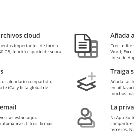
rchivos cloud
Añada a
mentos importantes de forma
Cree, edite
 50 GB, tendrá espacio de sobra
Word, Excel
línea de Ap
os
Traiga 
: calendario compartido,
Añada fácil
te iCal y lista global de
email favor
muchos má
 email
La priv
voritas están aquí:
Ni App Suit
utomáticas, filtros, firmas,
compartirem
terceros. N