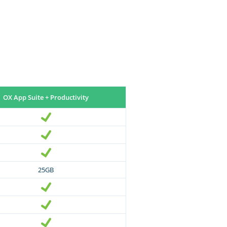
OX App Suite + Productivity
25GB