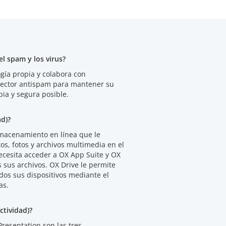
l spam y los virus?
logía propia y colabora con
 sector antispam para mantener su
ia y segura posible.
ad)?
lmacenamiento en línea que le
s, fotos y archivos multimedia en el
necesita acceder a OX App Suite y OX
 sus archivos. OX Drive le permite
odos sus dispositivos mediante el
as.
tividad)?
resentation son las tres