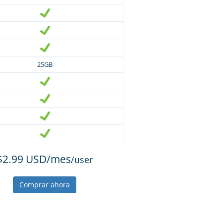
25GB
$2.99 USD/mes
/user
Comprar ahora