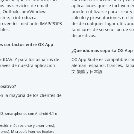
s los servicios de email
aplicaciones que se incluyen 
l, Outlook.com/Windows
pueden utilizarse para crear y
line, o introduzca
cálculo y presentaciones en lí
proveedor mediante IMAP/POP3
desde cualquier lugar utilizand
bles.
familiares de su solución de so
dispositivos.
los contactos entre OX App
¿Qué idiomas soporta OX App 
rdDAV. Y para los usuarios de
OX App Suite es compatible con
 través de nuestra aplicación
alemán, español, francés, ita
文 繁體 y 日本語
ositivo?
 la mayoría de los clientes de
 12, smartphones con Android 4.1 o
sión más reciente y anteriores),
iores), Microsoft Internet Explorer