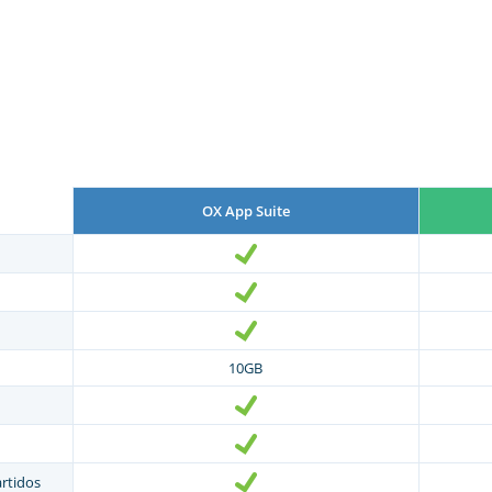
OX App Suite
10GB
rtidos