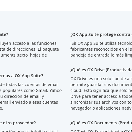
ite?
¿OX App Suite protege contra e
luyen acceso a las funciones
¡Sí! OX App Suite utiliza tecno
eta de direcciones. El paquete
fabricantes reconocidos en el
uments (texto, hojas de
bandeja de entrada lo más limp
¿Qué es OX Drive (Productivid
ernas a OX App Suite?
OX Drive es una solución de a
 de todas las cuentas de email
permite guardar sus documento
es populares como Gmail, Yahoo
cloud. Esto significa que solo 
 dirección de email y
Drive para tener acceso a todos
 email enviado a esas cuentas
sincronizar sus archivos con t
e.
navegador o aplicaciones nativ
e otro proveedor?
¿Qué es OX Documents (Produc
ración que es intuitiva, fácil
OX Text, OX Spreadsheet y OX P