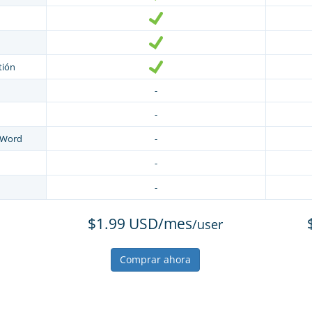
tión
-
-
 Word
-
-
-
$1.99 USD/mes
/user
Comprar ahora