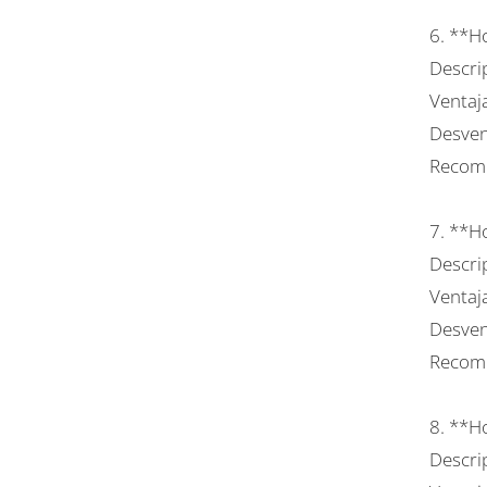
6. **H
Descrip
Ventaja
Desvent
Recome
7. **H
Descrip
Ventaja
Desven
Recome
8. **H
Descrip