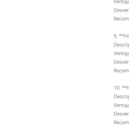
Ventaj
Desvent
Recome
9. **H
Descrip
Ventaja
Desven
Recome
10. **
Descrip
Ventaja
Desven
Recome