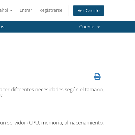
añol
Entrar
Registrarse
Ver Carrito
os
Cuenta
facer diferentes necesidades según el tamaño,
s:
e un servidor (CPU, memoria, almacenamiento,