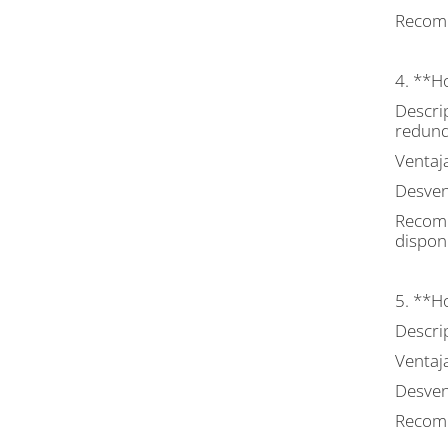
Recome
4. **H
Descrip
redund
Ventaja
Desvent
Recome
disponi
5. **H
Descri
Ventaj
Desven
Recome