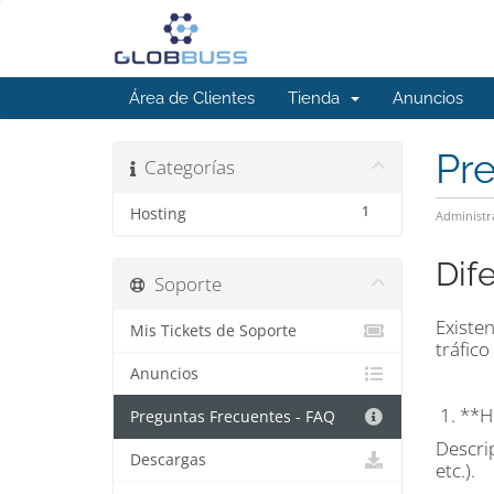
Área de Clientes
Tienda
Anuncios
Pr
Categorías
1
Hosting
Administr
Dif
Soporte
Existe
Mis Tickets de Soporte
tráfico
Anuncios
1. **H
Preguntas Frecuentes - FAQ
Descri
Descargas
etc.).