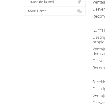
Ventaja
Estado de la Red
Desven
Abrir Ticket
Recome
2. **Ho
Descrip
propio
Ventaj
dedica
Desven
Recome
3. **H
Descrip
Ventaj
Desven