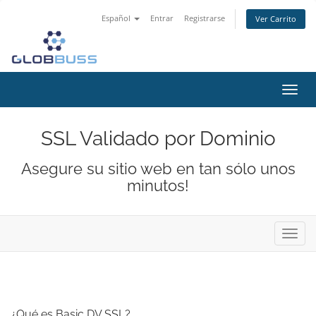
Español
Entrar
Registrarse
Ver Carrito
Alter
Nave
SSL Validado por Dominio
Asegure su sitio web en tan sólo unos
minutos!
Alter
Nave
¿Qué es Basic DV SSL?